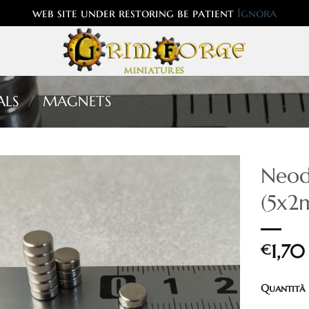
web site under restoring be patient
Ignora
ALS
/
MAGNETS
Neo
(5x2
1,70
€
Quantità