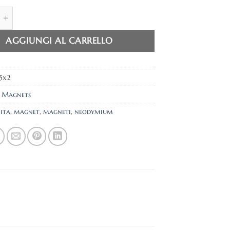
€1,70
m Magnets (5x2mm) quantità
a
€3,30
AGGIUNGI AL CARRELLO
5x2
:
Magnets
ita
,
magnet
,
magneti
,
neodymium