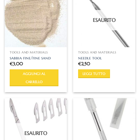
ESAURITO
TOOLS AND MATERIALS
TOOLS AND MATERIALS
sabbia fine/fine sand
needle tool
€
3,00
€
2,50
AGGIUNGI AL
LEGGI TUTTO
CARRELLO
ESAURITO