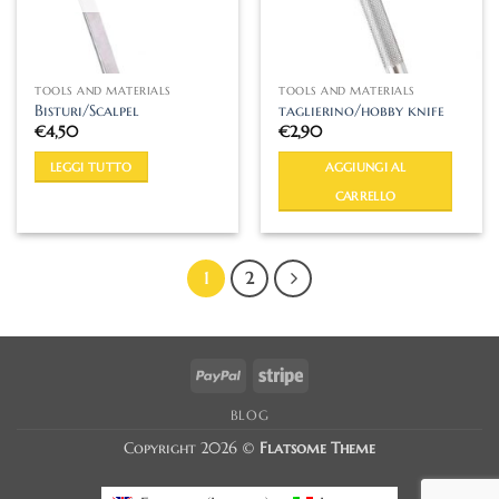
TOOLS AND MATERIALS
TOOLS AND MATERIALS
Bisturi/Scalpel
taglierino/hobby knife
€
4,50
€
2,90
LEGGI TUTTO
AGGIUNGI AL
CARRELLO
1
2
PayPal
Stripe
BLOG
Copyright 2026 ©
Flatsome Theme