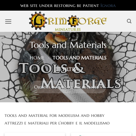
web site under restoring be patient
Ignora
Salta
ai
contenuti
Tools and Materials
HOME
/
TOOLS AND MATERIALS
FILTRA
tools and material for modelism and hobby
attrezzi e materiali per l’hobby e il modellismo