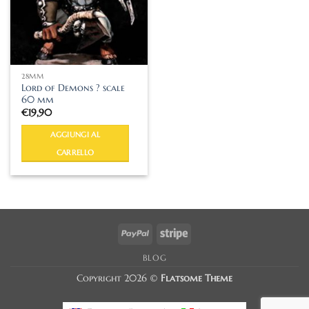
28MM
Lord of Demons ? scale
60 mm
€
19,90
AGGIUNGI AL
CARRELLO
PayPal
Stripe
BLOG
Copyright 2026 ©
Flatsome Theme