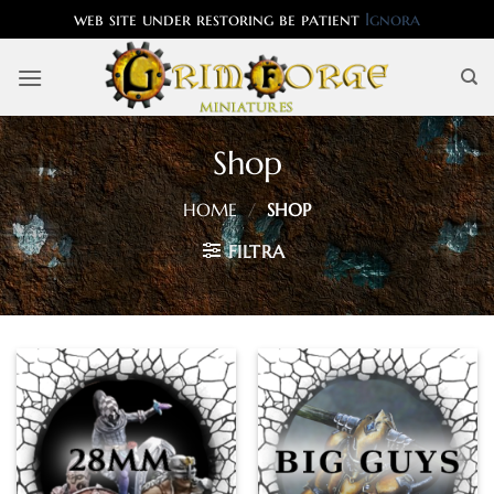
web site under restoring be patient
Ignora
Salta
ai
contenuti
Shop
HOME
/
SHOP
FILTRA