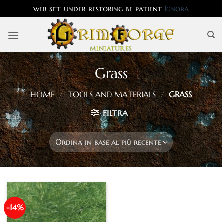
web site under restoring be patient
Ignora
Salta
ai
contenuti
Grass
HOME
/
TOOLS AND MATERIALS
/
GRASS
FILTRA
-14%