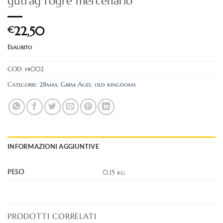
gutrag l'ogre mercenario
€
22,50
Esaurito
COD:
fr002
Categorie:
28mm
,
Grim Ages
,
old kingdoms
INFORMAZIONI AGGIUNTIVE
PESO
0,15 kg
PRODOTTI CORRELATI