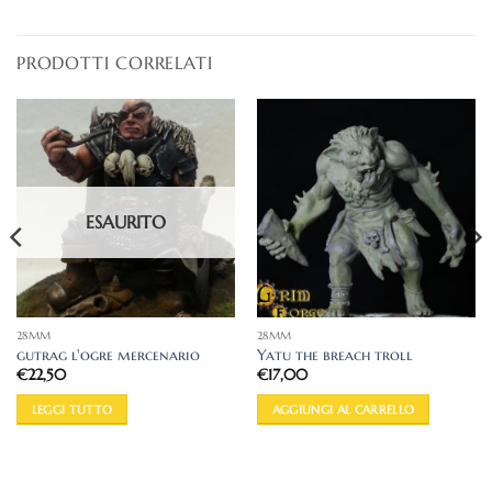
PRODOTTI CORRELATI
ESAURITO
28MM
28MM
gutrag l'ogre mercenario
Yatu the breach troll
€
22,50
€
17,00
LEGGI TUTTO
AGGIUNGI AL CARRELLO