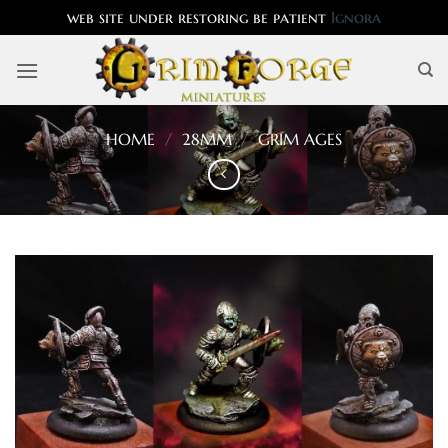
web site under restoring be patient
Ignora
Salta
ai
contenuti
HOME
/
28MM
/
GRIM AGES