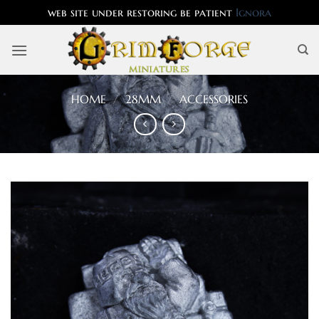
web site under restoring be patient
Ignora
Salta
ai
contenuti
HOME
/
28MM
/
ACCESSORIES