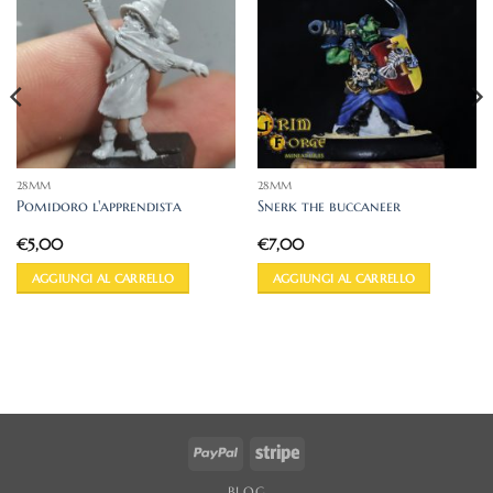
28MM
28MM
Pomidoro l'apprendista
Snerk the buccaneer
€
5,00
€
7,00
AGGIUNGI AL CARRELLO
AGGIUNGI AL CARRELLO
PayPal
Stripe
BLOG