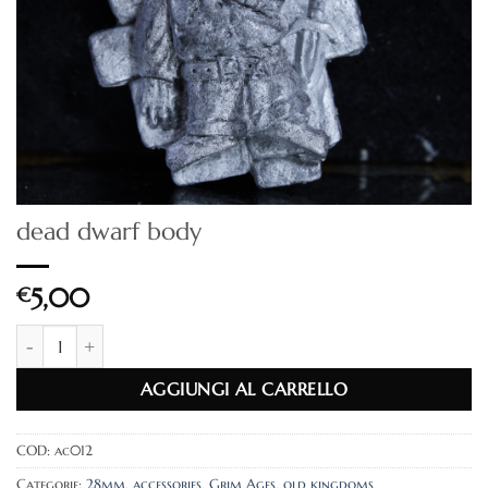
dead dwarf body
€
5,00
dead dwarf body quantità
AGGIUNGI AL CARRELLO
COD:
ac012
Categorie:
28mm
,
accessories
,
Grim Ages
,
old kingdoms