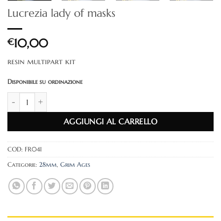
Lucrezia lady of masks
€
10,00
resin multipart kit
Disponibile su ordinazione
Lucrezia lady of masks quantità
AGGIUNGI AL CARRELLO
COD:
FR041
Categorie:
28mm
,
Grim Ages