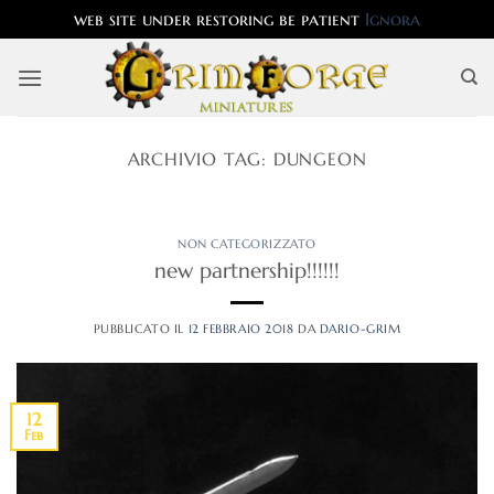
web site under restoring be patient
Ignora
Salta
ai
contenuti
ARCHIVIO TAG:
DUNGEON
NON CATEGORIZZATO
new partnership!!!!!!
PUBBLICATO IL
12 FEBBRAIO 2018
DA
DARIO-GRIM
12
Feb