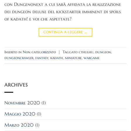
con Dungenonext a cui sarà affidata la realizzazione
dei dungeon deluxe del kickstarter imminent di spoils
of kadath! e voi che aspettate?
CONTINUA A LEGGERE
→
Inserito in
Non categorizzato
|
Taggato
cthulhu
,
dungeon
,
dungeoncrawler
,
fantasy
,
kadath
,
miniature
,
wargame
ARCHIVES
Novembre 2020
(1)
Maggio 2020
(1)
Marzo 2020
(1)