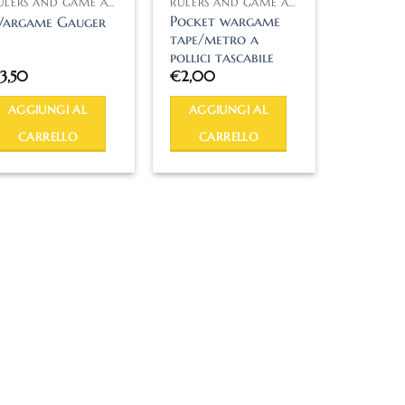
RULERS AND GAME ACCESSORIES
RULERS AND GAME ACCESSORIES
Pocket wargame
argame Gauger
tape/metro a
pollici tascabile
€
3,50
€
2,00
AGGIUNGI AL
AGGIUNGI AL
CARRELLO
CARRELLO