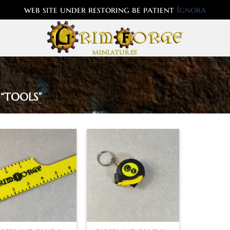
web site under restoring be patient
Ignora
“TOOLS”