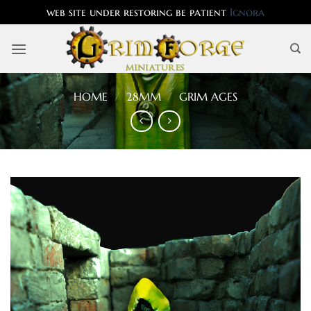
web site under restoring be patient
Ignora
Salta
ai
contenuti
HOME
/
28MM
/
GRIM AGES