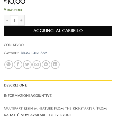
€
10,00
9 disponibili
the king in yellow quantità
AGGIUNGI AL CARRELLO
COD:
KFk001
Categorie:
28mm
,
Grim Ages
DESCRIZIONE
INFORMAZIONI AGGIUNTIVE
multipart resin miniature from the kickstarter “from
kadath” now available to everyone