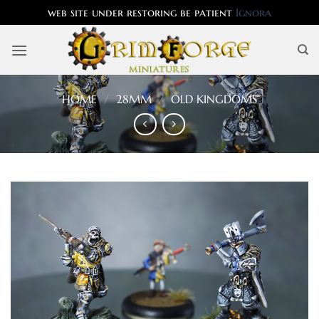
web site under restoring be patient
Ignora
Salta
ai
contenuti
HOME
/
28MM
/
OLD KINGDOMS