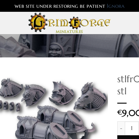
web site under restoring be patient
Ignora
stlf
stl
9,0
€
stlfr082 