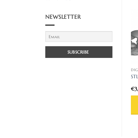
NEWSLETTER
DIGITAL MODELS
DIGITAL MODELS
DIG
STL deathheads guards
stlac037 venanzio’s
ST
heads set
venators heads (Stl)
€
5,00
€
4,60
€
3
AGGIUNGI AL
AGGIUNGI AL
CARRELLO
CARRELLO