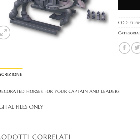
COD:
stlf
Categoria
SCRIZIONE
decorated horses for your captain and leaders
GITAL FILES ONLY
RODOTTI CORRELATI