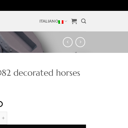
ITALIANO
r082 decorated horses
0
decorated horses stl quantità