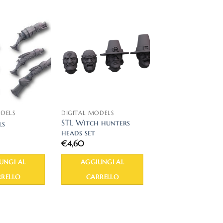
ODELS
DIGITAL MODELS
STL Witch hunters
ls
heads set
€
4,60
UNGI AL
AGGIUNGI AL
RELLO
CARRELLO