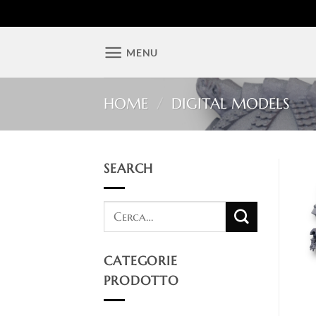
Salta
MENU
ai
contenuti
HOME
/
DIGITAL MODELS
SEARCH
CATEGORIE
PRODOTTO