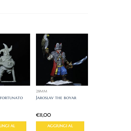
28MM
l fortunato
Jaroslav the boyar
€
11,00
UNGI AL
AGGIUNGI AL