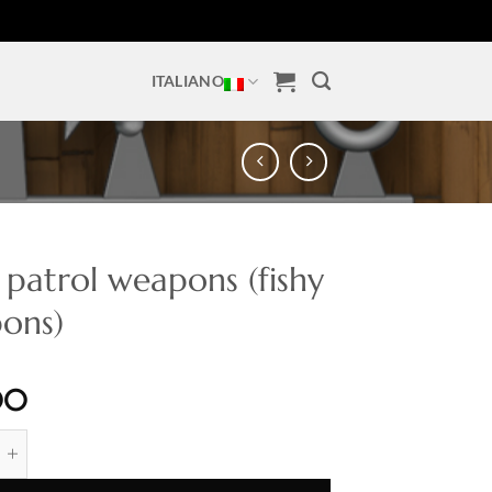
ITALIANO
 patrol weapons (fishy
ons)
00
rol weapons (fishy weapons) quantità