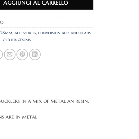
AGGIUNGI AL CARRELLO
20
:
28mm
,
accessories
,
conversion bitz and heads
e
,
old kingdoms
ucklers in a mix of metal an resin.
ns are in metal