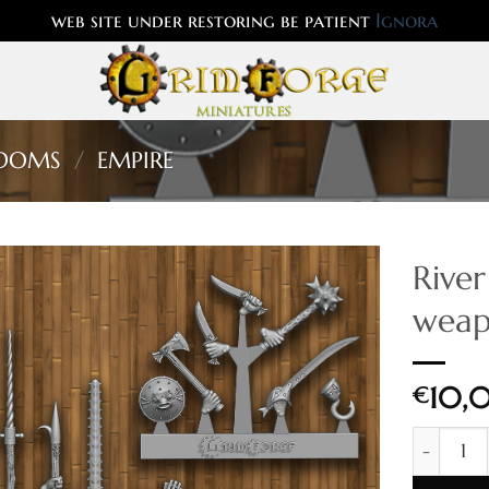
web site under restoring be patient
Ignora
GDOMS
/
EMPIRE
River
weap
10,
€
River pat