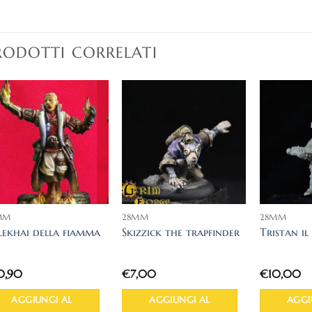
RODOTTI CORRELATI
MM
28MM
28MM
lekhai della fiamma
Skizzick the trapfinder
Tristan i
0,90
€
7,00
€
10,00
AGGIUNGI AL
AGGIUNGI AL
AGGI