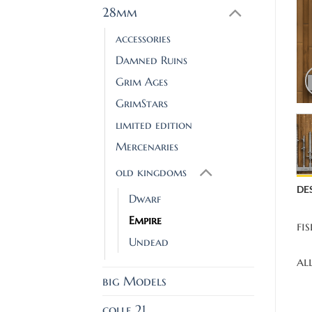
28mm
accessories
Damned Ruins
Grim Ages
GrimStars
limited edition
Mercenaries
old kingdoms
DE
Dwarf
Empire
fi
Undead
al
big Models
colle 21