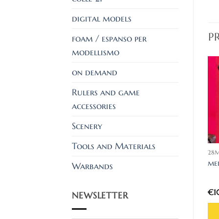
digital models
P
foam / espanso per
modellismo
on demand
Rulers and game
accessories
ESAURITO
Scenery
Tools and Materials
28MM
28MM
28
Scudi delle vecchie
Ursus il bastione
me
Warbands
contee
€
6,90
€
10,90
€
1
NEWSLETTER
AGGIUNGI AL
LEGGI TUTTO