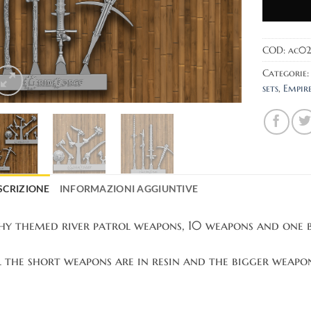
COD:
ac0
Categorie
sets
,
Empir
SCRIZIONE
INFORMAZIONI AGGIUNTIVE
shy themed river patrol weapons, 10 weapons and one b
l the short weapons are in resin and the bigger weapo