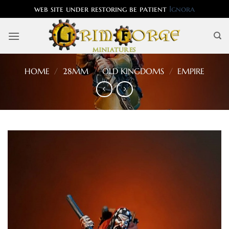
web site under restoring be patient
Ignora
Salta
ai
contenuti
HOME
/
28MM
/
OLD KINGDOMS
/
EMPIRE