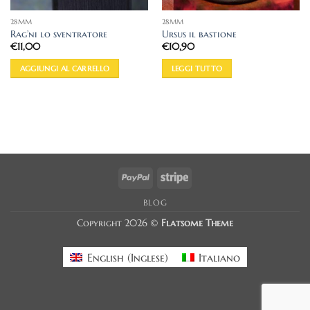
28MM
28MM
Rag’ni lo sventratore
Ursus il bastione
€
11,00
€
10,90
AGGIUNGI AL CARRELLO
LEGGI TUTTO
PayPal
Stripe
BLOG
Copyright 2026 ©
Flatsome Theme
English
(
Inglese
)
Italiano