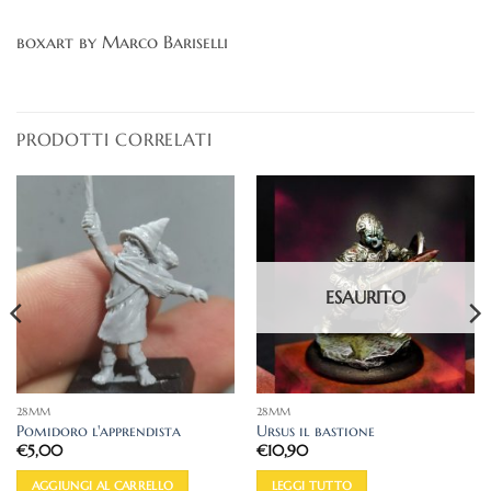
boxart by Marco Bariselli
PRODOTTI CORRELATI
ESAURITO
28MM
28MM
Pomidoro l'apprendista
Ursus il bastione
€
5,00
€
10,90
AGGIUNGI AL CARRELLO
LEGGI TUTTO