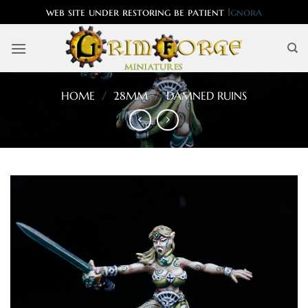
web site under restoring be patient
Ignora
Salta
ai
contenuti
HOME
/
28MM
/
DAMNED RUINS