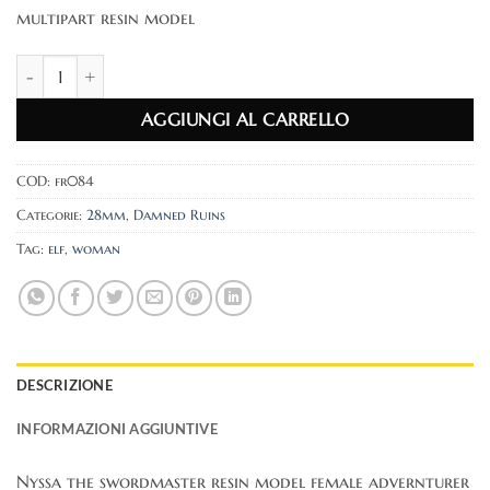
multipart resin model
Nyssa the swordmaster quantità
AGGIUNGI AL CARRELLO
COD:
fr084
Categorie:
28mm
,
Damned Ruins
Tag:
elf
,
woman
DESCRIZIONE
INFORMAZIONI AGGIUNTIVE
Nyssa the swordmaster resin model female advernturer