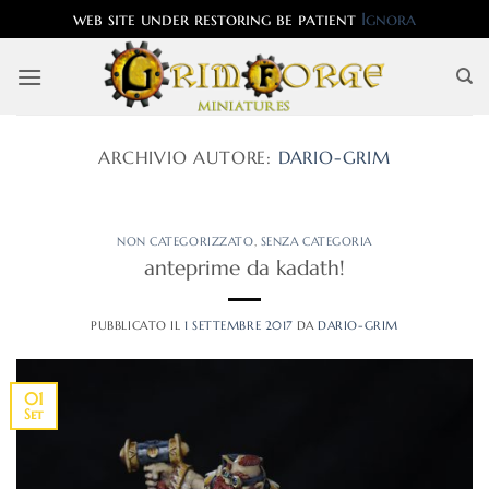
web site under restoring be patient
Ignora
Salta
ai
contenuti
ARCHIVIO AUTORE:
DARIO-GRIM
NON CATEGORIZZATO
,
SENZA CATEGORIA
anteprime da kadath!
PUBBLICATO IL
1 SETTEMBRE 2017
DA
DARIO-GRIM
01
Set