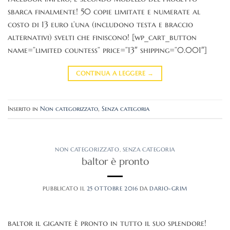
sbarca finalmente! 50 copie limitate e numerate al
costo di 13 euro l’una (includono testa e braccio
alternativi) svelti che finiscono! [wp_cart_button
name=”limited countess” price=”13″ shipping=”0.001″]
CONTINUA A LEGGERE
→
Inserito in
Non categorizzato
,
Senza categoria
NON CATEGORIZZATO
,
SENZA CATEGORIA
baltor è pronto
PUBBLICATO IL
25 OTTOBRE 2016
DA
DARIO-GRIM
baltor il gigante è pronto in tutto il suo splendore!