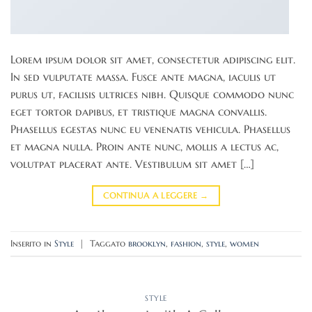
Lorem ipsum dolor sit amet, consectetur adipiscing elit.
In sed vulputate massa. Fusce ante magna, iaculis ut
purus ut, facilisis ultrices nibh. Quisque commodo nunc
eget tortor dapibus, et tristique magna convallis.
Phasellus egestas nunc eu venenatis vehicula. Phasellus
et magna nulla. Proin ante nunc, mollis a lectus ac,
volutpat placerat ante. Vestibulum sit amet […]
CONTINUA A LEGGERE
→
Inserito in
Style
|
Taggato
brooklyn
,
fashion
,
style
,
women
STYLE