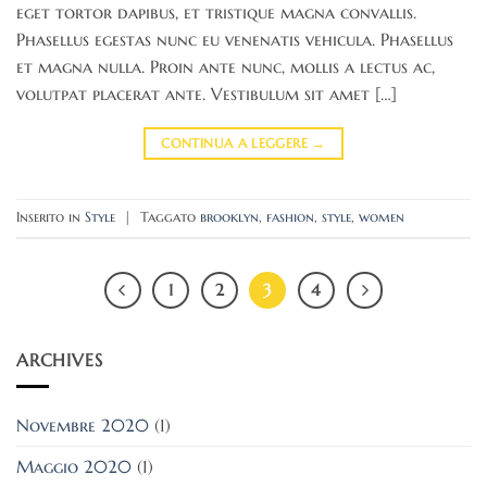
eget tortor dapibus, et tristique magna convallis.
Phasellus egestas nunc eu venenatis vehicula. Phasellus
et magna nulla. Proin ante nunc, mollis a lectus ac,
volutpat placerat ante. Vestibulum sit amet […]
CONTINUA A LEGGERE
→
Inserito in
Style
|
Taggato
brooklyn
,
fashion
,
style
,
women
1
2
3
4
ARCHIVES
Novembre 2020
(1)
Maggio 2020
(1)