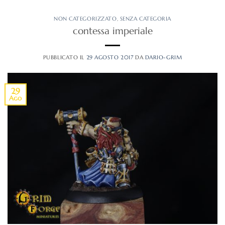
NON CATEGORIZZATO
,
SENZA CATEGORIA
contessa imperiale
PUBBLICATO IL
29 AGOSTO 2017
DA
DARIO-GRIM
29
Ago