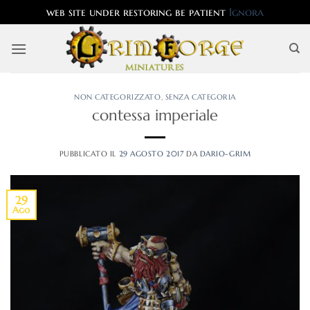
web site under restoring be patient
Ignora
Salta
ai
contenuti
NON CATEGORIZZATO
,
SENZA CATEGORIA
contessa imperiale
PUBBLICATO IL
29 AGOSTO 2017
DA
DARIO-GRIM
29
Ago