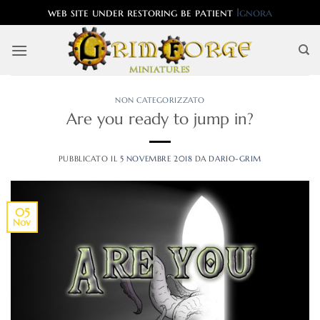
web site under restoring be patient
Ignora
Salta
ai
contenuti
NON CATEGORIZZATO
Are you ready to jump in?
PUBBLICATO IL
5 NOVEMBRE 2018
DA
DARIO-GRIM
05
Nov