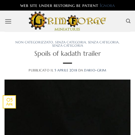
web site under restoring be patient
Ignora
Salta
ai
contenuti
NON CATEGORIZZATO
,
SENZA CATEGORIA
,
SENZA CATEGORIA
,
SENZA CATEGORIA
Spoils of kadath trailer
PUBBLICATO IL
5 APRILE 2018
DA
DARIO-GRIM
05
Apr